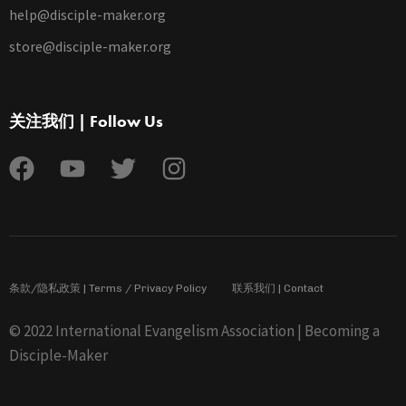
help@disciple-maker.org
store@disciple-maker.org
关注我们 | Follow Us
条款/隐私政策 | Terms / Privacy Policy
联系我们 | Contact
© 2022 International Evangelism Association | Becoming a
Disciple-Maker