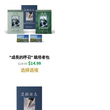
”成長的呼召” 栽培者包
$
14.99
$
29.99
选择选项