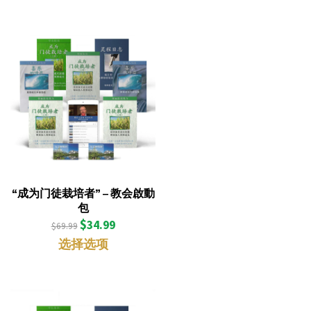
“成为门徒栽培者” – 教会啟動
包
$
34.99
$
69.99
选择选项