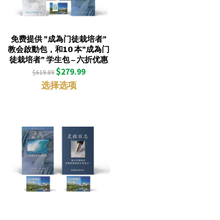
免费提供 ”成為门徒栽培者”
教会啟動包，和10 本”成為门
徒栽培者” 学生包 – 六折优惠
$
279.99
$
619.89
选择选项