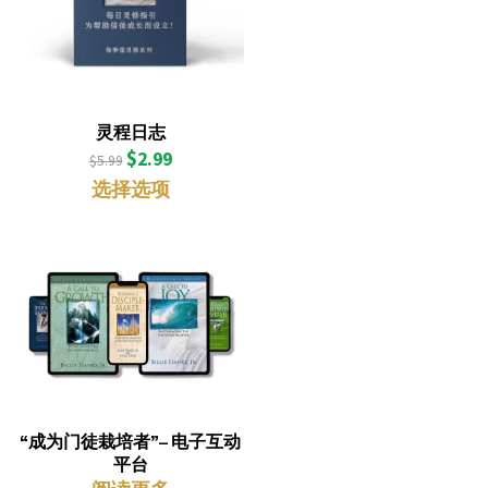
灵程日志
$
2.99
$
5.99
选择选项
“成为门徒栽培者”– 电子互动
平台