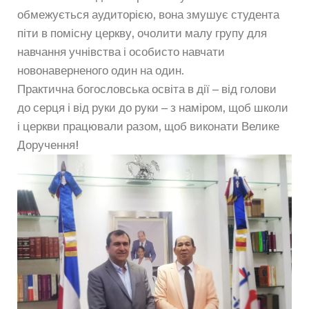
обмежується аудиторією, вона змушує студента
піти в помісну церкву, очолити малу групу для
навчання учнівства і особисто навчати
новонаверненого один на один.
Практична богословська освіта в дії – від голови
до серця і від руки до руки – з наміром, щоб школи
і церкви працювали разом, щоб виконати Велике
Доручення!