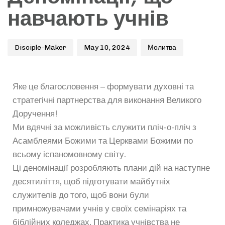
навчають учнів
Disciple-Maker
May 10, 2024
Молитва
Яке це благословення – формувати духовні та
стратегічні партнерства для виконання Великого
Доручення!
Ми вдячні за можливість служити пліч-о-пліч з
Асамблеями Божими та Церквами Божими по
всьому іспаномовному світу.
Ці деномінації розробляють плани дій на наступне
десятиліття, щоб підготувати майбутніх
служителів до того, щоб вони були
примножувачами учнів у своїх семінаріях та
біблійних коледжах. Практика учнівства не