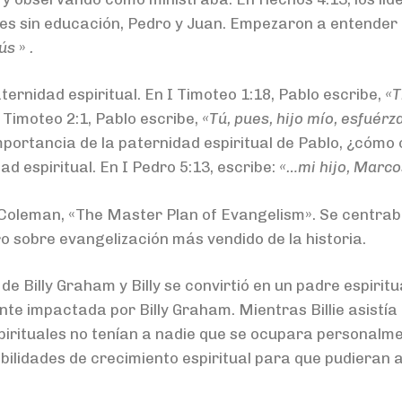
res sin educación, Pedro y Juan. Empezaron a entender
sús
»
.
ernidad espiritual. En I Timoteo 1:18, Pablo escribe,
«T
 Timoteo 2:1, Pablo escribe,
«Tú, pues, hijo mío, esfuérz
mportancia de la paternidad espiritual de Pablo, ¿cóm
d espiritual. En I Pedro 5:13, escribe:
«…mi hijo, Marco
t Coleman, «The Master Plan of Evangelism». Se centraba 
ro sobre evangelización más vendido de la historia.
no de Billy Graham y Billy se convirtió en un padre espirit
te impactada por Billy Graham. Mientras Billie asistía
pirituales no tenían a nadie que se ocupara personalme
bilidades de crecimiento espiritual para que pudieran a