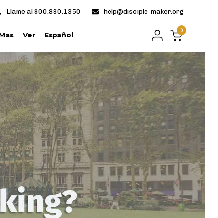
Llame al 800.880.1350
help@disciple-maker.org
0
Mas
Ver
Español