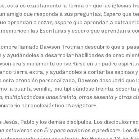
, esta es exactamente la forma en que las iglesias tra
 un amigo que responda a sus preguntas,
Espero
que te
ue aprendan a rezar,
espero
que aprendan a extraer id
 memoricen las Escrituras y
espero que
aprendan a com
hombre llamado Dawson Trotman descubrió que si pasab
 y ayudándoles a desarrollar habilidades de crecimien
awson era simplemente convertirse en un padre espirit
ando tierra extra, y ayudándoles a cortar las espinas y
e esta atención personalizada, Dawson descubrió que la
o la cuarta semilla, ¡multiplicándose treinta, sesenta 
a, multiplicándose unas treinta, otras sesenta y otras c
inisterio paraeclesiástico «Navigator».
Jesús, Pablo y los demás discípulos. Los discípulos rec
e estuvieran con Él y para enviarlos a predicar».
Los d
y observando cómo ministraba. En Hechos 4:13, los líd