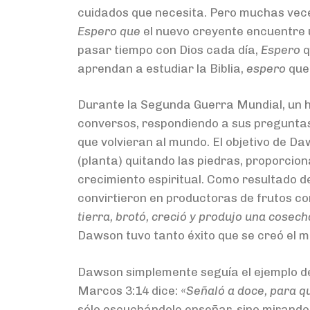
cuidados que necesita. Pero muchas veces
Espero que
el nuevo creyente encuentre
pasar tiempo con Dios cada día,
Espero
q
aprendan a estudiar la Biblia,
espero
que
Durante la Segunda Guerra Mundial, un 
conversos, respondiendo a sus preguntas
que volvieran al mundo. El objetivo de D
(planta) quitando las piedras, proporcion
crecimiento espiritual. Como resultado d
convirtieron en productoras de frutos com
tierra, brotó, creció y produjo una cosech
Dawson tuvo tanto éxito que se creó el m
Dawson simplemente seguía el ejemplo de 
Marcos 3:14 dice:
«Señaló a doce, para qu
sólo escuchándole enseñar, sino mirando 