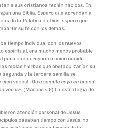
tan a sus cristianos recién nacidos. En
ngan una Biblia,
Espero
que aprendan a
eas de la Palabra de Dios,
espero
que
partir su fe con los demás.
a tiempo individual con los nuevos
to espiritual, era mucho menos probable
ual para cada creyente recién nacido
 las malas hierbas que obstaculizarían su
 segunda y la tercera semilla se
y cien veces!
«Otra semilla cayó en buena
ien veces».
(Marcos 4:8) La estrategia de
ibieron atención personal de Jesús.
iscípulos pasaban tiempo
con Jesús
, no
eres religiosos se asombraron de la