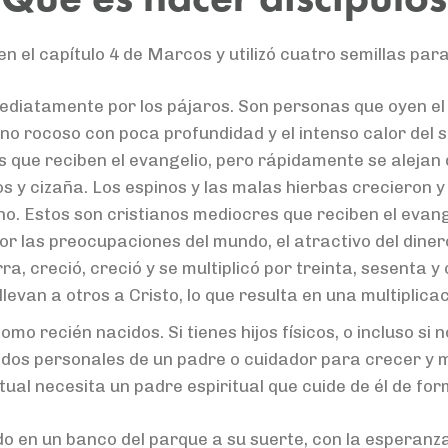
n el capítulo 4 de Marcos y utilizó cuatro semillas para
ediatamente por los pájaros. Son personas que oyen el 
no rocoso con poca profundidad y el intenso calor del s
ue reciben el evangelio, pero rápidamente se alejan de
s y cizaña. Los espinos y las malas hierbas crecieron y
no. Estos son cristianos mediocres que reciben el evang
r las preocupaciones del mundo, el atractivo del diner
a, creció, creció y se multiplicó por treinta, sesenta y
levan a otros a Cristo, lo que resulta en una multiplicac
mo recién nacidos. Si tienes hijos físicos, o incluso si 
dados personales de un padre o cuidador para crecer y m
itual necesita un padre espiritual que cuide de él de fo
ido en un banco del parque a su suerte, con la esperanza